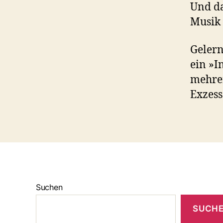
Und d
Musik 
Gelern
ein »I
mehre
Exzess
Suchen
SUCH