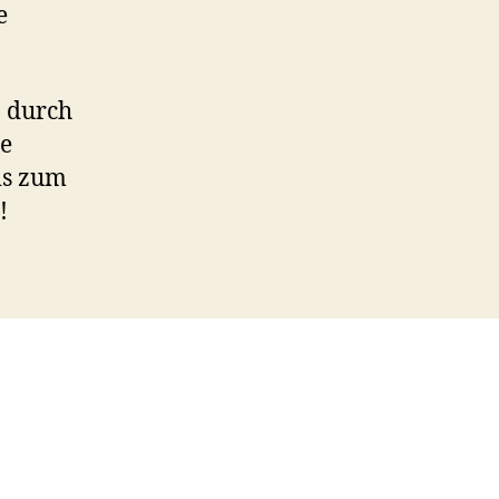
e
n durch
ie
is zum
!