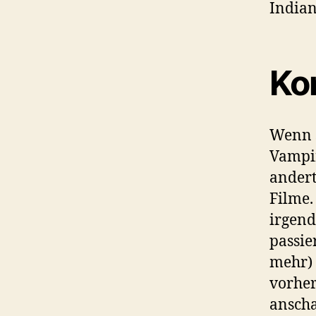
Indian
Ko
Wenn s
Vampir
andert
Filme.
irgend
passie
mehr) 
vorhe
anscha