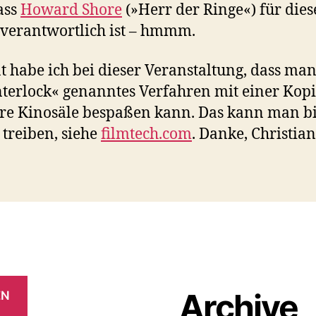
ass
Howard Shore
(»Herr der Ringe«) für dies
verantwortlich ist – hmmm.
t habe ich bei dieser Veranstaltung, dass ma
nterlock« genanntes Verfahren mit einer Kop
re Kinosäle bespaßen kann. Das kann man b
 treiben, siehe
filmtech.com
. Danke, Christian
Archive
EN