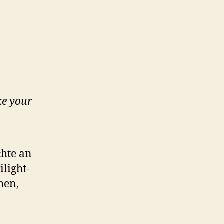
ke your
chte an
light-
hen,
.