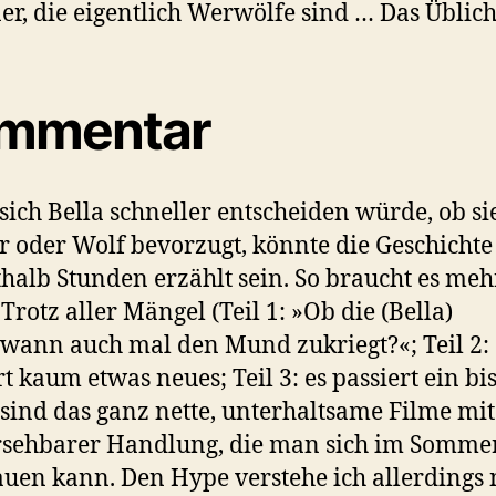
er, die eigentlich Werwölfe sind … Das Üblich
mmentar
ich Bella schneller entscheiden würde, ob si
 oder Wolf bevorzugt, könnte die Geschichte
halb Stunden erzählt sein. So braucht es meh
 Trotz aller Mängel (Teil 1: »Ob die (Bella)
wann auch mal den Mund zukriegt?«; Teil 2: 
rt kaum etwas neues; Teil 3: es passiert ein b
sind das ganz nette, unterhaltsame Filme mit
rsehbarer Handlung, die man sich im Somme
uen kann. Den Hype verstehe ich allerdings n