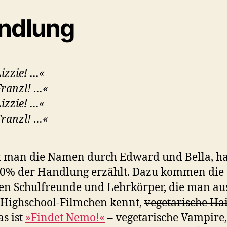
ndlung
izzie! …«
ranzl! …«
izzie! …«
ranzl! …«
t man die Namen durch Edward und Bella, h
80% der Handlung erzählt. Dazu kommen die
en Schulfreunde und Lehrkörper, die man au
Highschool-Filmchen kennt,
vegetarische Ha
as ist
»Findet Nemo!«
– vegetarische Vampire,