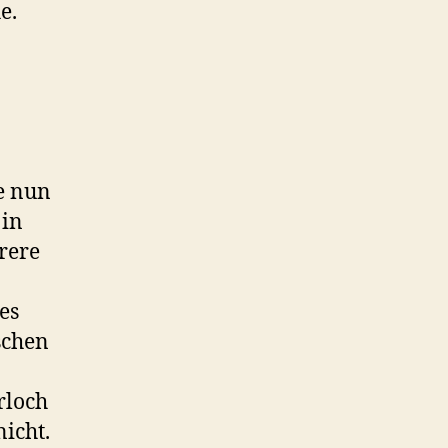
e.
e nun
 in
rere
es
ischen
rloch
icht.