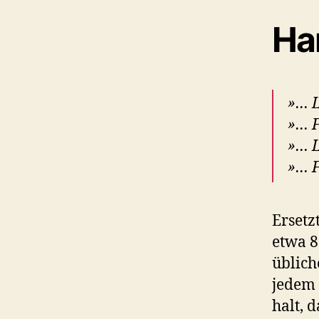
Ha
»… L
»… F
»… L
»… F
Ersetz
etwa 
üblich
jedem 
halt, d