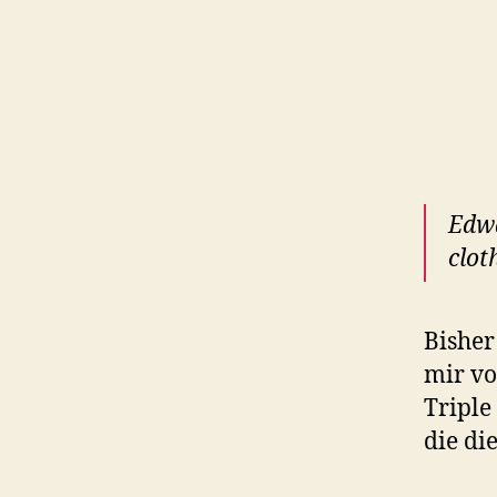
Edwa
clot
Bisher
mir v
Triple
die di