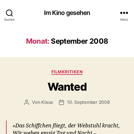
Im Kino gesehen
Suchen
Menü
Monat:
September 2008
Kategorien
FILMKRITIKEN
Wanted
Von
Klaus
10. September 2008
Beitragsautor
Veröffentlichungsdatum
»Das Schiffchen fliegt, der Webstuhl kracht,
Wir weben emsig Tag und Nacht –