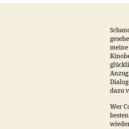
Schan
gesehe
meine 
Kinobe
glückl
Anzug.
Dialog
dazu v
Wer Co
besten
wieder