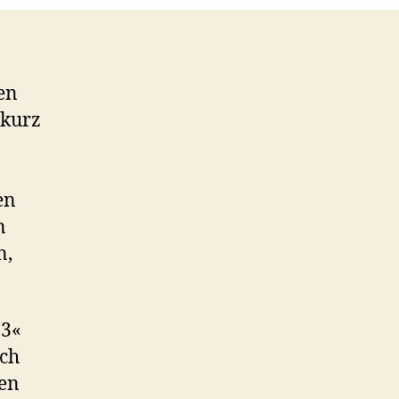
en
 kurz
en
n
n,
 3«
ich
den