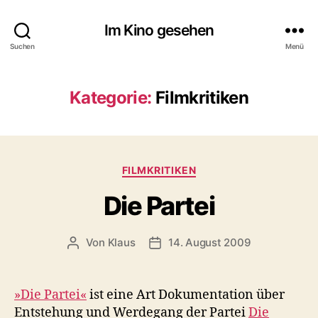
Im Kino gesehen
Suchen
Menü
Kategorie:
Filmkritiken
Kategorien
FILMKRITIKEN
Die Partei
Von
Klaus
14. August 2009
Beitragsautor
Veröffentlichungsdatum
»Die Partei«
ist eine Art Dokumentation über
Entstehung und Werdegang der Partei
Die