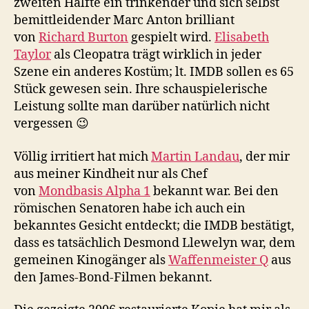
zweiten Hälfte ein trinkender und sich selbst
bemittleidender Marc Anton brilliant
von
Richard Burton
gespielt wird.
Elisabeth
Taylor
als Cleopatra trägt wirklich in jeder
Szene ein anderes Kostüm; lt. IMDB sollen es 65
Stück gewesen sein. Ihre schauspielerische
Leistung sollte man darüber natürlich nicht
vergessen 😉
Völlig irritiert hat mich
Martin Landau
, der mir
aus meiner Kindheit nur als Chef
von
Mondbasis Alpha 1
bekannt war. Bei den
römischen Senatoren habe ich auch ein
bekanntes Gesicht entdeckt; die IMDB bestätigt,
dass es tatsächlich Desmond Llewelyn war, dem
gemeinen Kinogänger als
Waffenmeister Q
aus
den James-Bond-Filmen bekannt.