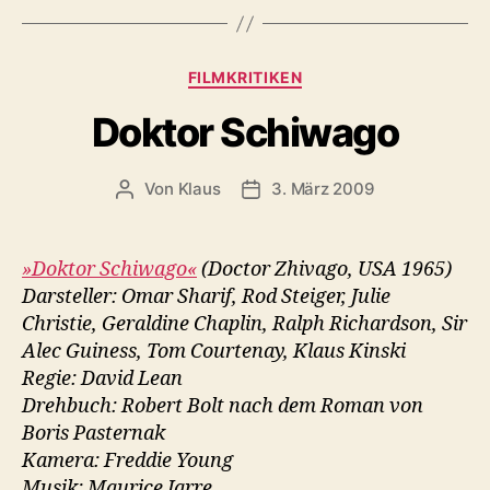
Kategorien
FILMKRITIKEN
Doktor Schiwago
Von
Klaus
3. März 2009
Beitragsautor
Veröffentlichungsdatum
»Doktor Schiwago«
(Doctor Zhivago, USA 1965)
Darsteller: Omar Sharif, Rod Steiger, Julie
Christie, Geraldine Chaplin, Ralph Richardson, Sir
Alec Guiness, Tom Courtenay, Klaus Kinski
Regie: David Lean
Drehbuch: Robert Bolt nach dem Roman von
Boris Pasternak
Kamera: Freddie Young
Musik: Maurice Jarre