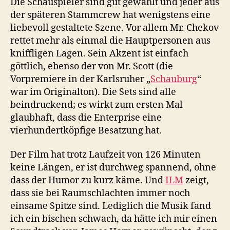
Die Schauspieler sind gut gewählt und jeder aus
der späteren Stammcrew hat wenigstens eine
liebevoll gestaltete Szene. Vor allem Mr. Chekov
rettet mehr als einmal die Hauptpersonen aus
kniffligen Lagen. Sein Akzent ist einfach
göttlich, ebenso der von Mr. Scott (die
Vorpremiere in der Karlsruher „
Schauburg
“
war im Originalton). Die Sets sind alle
beindruckend; es wirkt zum ersten Mal
glaubhaft, dass die Enterprise eine
vierhundertköpfige Besatzung hat.
Der Film hat trotz Laufzeit von 126 Minuten
keine Längen, er ist durchweg spannend, ohne
dass der Humor zu kurz käme. Und
ILM
zeigt,
dass sie bei Raumschlachten immer noch
einsame Spitze sind. Lediglich die Musik fand
ich ein bischen schwach, da hätte ich mir einen