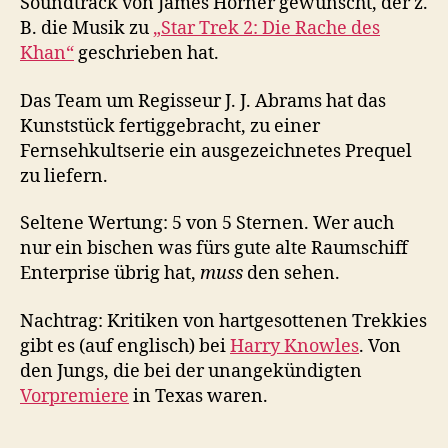
Soundtrack von James Horner gewünscht, der z.
B. die Musik zu
„Star Trek 2: Die Rache des
Khan“
geschrieben hat.
Das Team um Regisseur J. J. Abrams hat das
Kunststück fertiggebracht, zu einer
Fernsehkultserie ein ausgezeichnetes Prequel
zu liefern.
Seltene Wertung: 5 von 5 Sternen. Wer auch
nur ein bischen was fürs gute alte Raumschiff
Enterprise übrig hat,
muss
den sehen.
Nachtrag: Kritiken von hartgesottenen Trekkies
gibt es (auf englisch) bei
Harry Knowles
. Von
den Jungs, die bei der unangekündigten
Vorpremiere
in Texas waren.